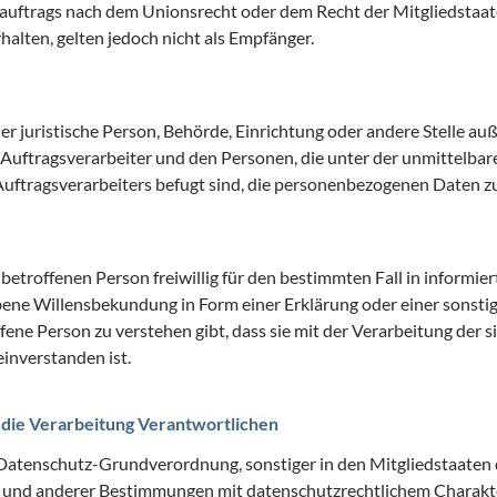
uftrags nach dem Unionsrecht oder dem Recht der Mitgliedstaat
lten, gelten jedoch nicht als Empfänger.
oder juristische Person, Behörde, Einrichtung oder andere Stelle au
Auftragsverarbeiter und den Personen, die unter der unmittelba
uftragsverarbeiters befugt sind, die personenbezogenen Daten zu
r betroffenen Person freiwillig für den bestimmten Fall in informie
ene Willensbekundung in Form einer Erklärung oder einer sonsti
fene Person zu verstehen gibt, dass sie mit der Verarbeitung der s
nverstanden ist.
r die Verarbeitung Verantwortlichen
 Datenschutz-Grundverordnung, sonstiger in den Mitgliedstaaten
und anderer Bestimmungen mit datenschutzrechtlichem Charakter