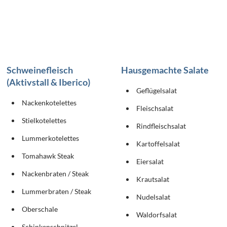
Schweinefleisch
Hausgemachte Salate
(Aktivstall & Iberico)
Geflügelsalat
Nackenkotelettes
Fleischsalat
Stielkotelettes
Rindfleischsalat
Lummerkotelettes
Kartoffelsalat
Tomahawk Steak
Eiersalat
Nackenbraten / Steak
Krautsalat
Lummerbraten / Steak
Nudelsalat
Oberschale
Waldorfsalat
Schinkenschnitzel