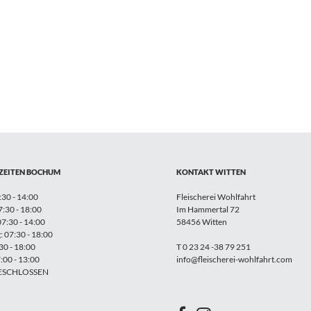
ZEITEN BOCHUM
KONTAKT WITTEN
30 - 14:00
Fleischerei Wohlfahrt
7:30 - 18:00
Im Hammertal 72
7:30 - 14:00
58456 Witten
 07:30 - 18:00
:30 - 18:00
T 0 23 24 -38 79 251
:00 - 13:00
info@fleischerei-wohlfahrt.com
GESCHLOSSEN