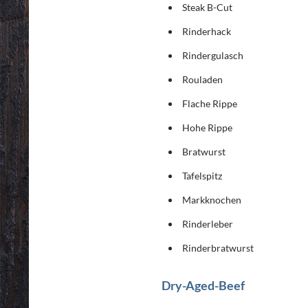
Steak B-Cut
Rinderhack
Rindergulasch
Rouladen
Flache Rippe
Hohe Rippe
Bratwurst
Tafelspitz
Markknochen
Rinderleber
Rinderbratwurst
Dry-Aged-Beef