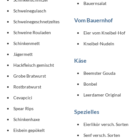
Bauernsalat
Schweinegulasch
Vom Bauernhof
Schweinegeschnetzeltes
Schweine Rouladen
Eier vom Kneibel-Hof
Schinkenmett
Kneibel-Nudeln
Jägermett
Käse
Hackfleisch gemischt
Beemster Gouda
Grobe Bratwurst
Bonbel
Rostbratwurst
Leerdamer Original
Cevapcici
Spear Rips
Spezielles
Schinkenhaxe
Eierlikör versch. Sorten
Eisbein gepökelt
Senf versch. Sorten