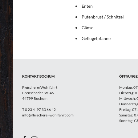
Enten
Putenbrust / Schnitzel
Gänse
Geflügelpfanne
KONTAKT BOCHUM
ÖFFNUNGS
Fleischerei Wohlfahrt
Montag: 07:
Brenscheder Str. 46
Dienstag: 0
44799 Bochum
Mittwoch: 0
Donnerstag:
T 0 23 4 -97 33 66 42
Freitag: 07
info@fleischerei-wohlfahrt.com
Samstag: 07
Sonntag: 